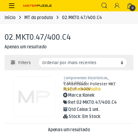
Skip to navigation
Skip to content
Open
0
Início
MT do produto
02.MKT0.47/400.C4
02.MKT0.47/400.C4
Apenas um resultado
Filters
Componentes Electrónicos
,
Condensadores
,
Condensadores
O SEU PREÇO
Condensador Poliester MKT
Poliester
Preço sob consulta
0,47uF – 400V
Marca:
Konek
Ref:
02-MKT0.47/400.C4
Qtd Caixa:
1 uni.
Stock:
Em Stock
Apenas um resultado