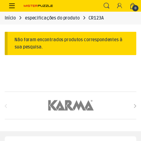
Skip to navigation
Skip to content
Open
0
Início
especificações do produto
CR123A
Não foram encontrados produtos correspondentes à
sua pesquisa.
Brands Carousel