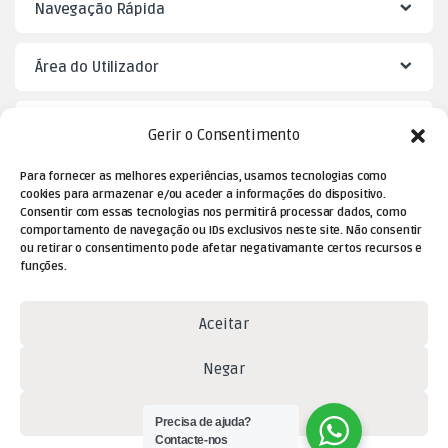
Navegação Rápida
Área do Utilizador
Mister Puzzle
Gerir o Consentimento
Para fornecer as melhores experiências, usamos tecnologias como
cookies para armazenar e/ou aceder a informações do dispositivo.
Consentir com essas tecnologias nos permitirá processar dados, como
comportamento de navegação ou IDs exclusivos neste site. Não consentir
ou retirar o consentimento pode afetar negativamante certos recursos e
funções.
Aceitar
Dúvidas? Contacte-nos!
Negar
(+351) 229 477 080
(chamada para a rede fixa
Ver preferências
Precisa de ajuda?
nacional)
Contacte-nos